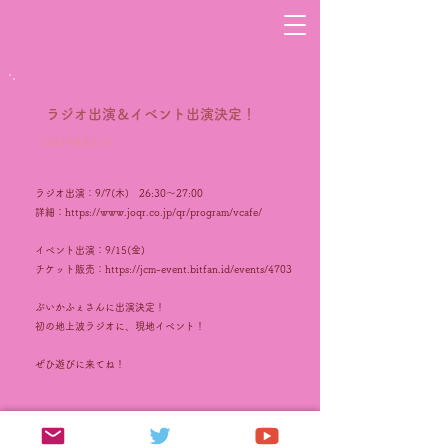
ラジオ出演＆イベント出演決定！
2023年8月21日
ラジオ出演：9/7(木) 26:30～27:00
詳細：
https://www.joqr.co.jp/qr/program/vcafe/
イベント出演：9/15(金)
チケット販売：
https://jcm-event.bitfan.id/events/4703
ぶいかふぇさんに出演決定！
初の地上波ラジオに、現地イベント！
ぜひ遊びに来てね！