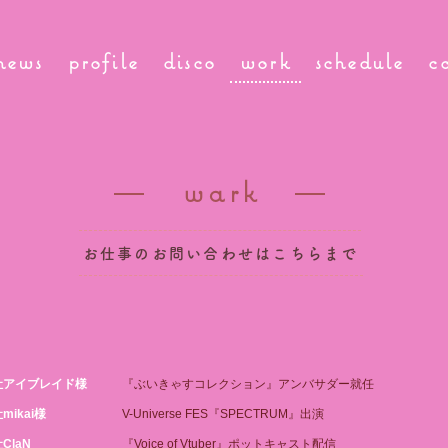
news
profile
disco
work
schedule
c
―
wark
―
お仕事のお問い合わせはこちらまで
社アイブレイド様
『ぶいきゃすコレクション』アンバサダー就任
mikai様
V-Universe FES『SPECTRUM』出演
ClaN
『Voice of Vtuber』ポットキャスト配信