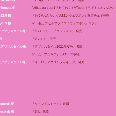
HUMAX様
『Vの器』 プライベートシアター開催
Donuts様
Akihabara Lab様『わくわく！VTuberひろば おんらいんVol
ZEN 様
『わくVおんらいんVol.11×ウェブポン』限定チェキ発売
ZEN 様
WEB版カプセルプライズ『ウェブポン』コラボ
社アプリスタイル様
『缶バッジ』、『クッション』 発売
I様
『Vフォト 』発売
社アプリスタイル様
『アプリスタイル2021年夏号』掲載
ゲーム『フユキス』EDテーマ歌唱
社アプリスタイル様
『オーロラアクリルフィギュア』発売
Records様
『キャンドルトーチ』歌唱
Records様
『Silk』歌唱