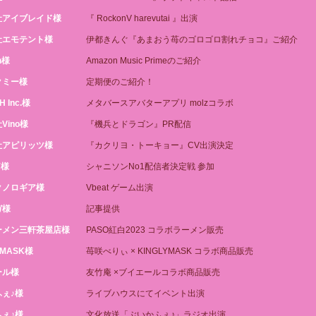
社アイブレイド様
『 RockonV harevutai 』出演
社エモテント様
伊都きんぐ『あまおう苺のゴロゴロ割れチョコ』ご紹介
n様
Amazon Music Primeのご紹介
クミー様
定期便のご紹介！
 Inc.様
メタバースアバターアプリ molzコラボ
Vino様
『機兵とドラゴン』PR配信
社アピリッツ様
『カクリヨ・トーキョー』CV出演決定
Y様
シャニソンNo1配信者決定戦 参加
クノロギア様
Vbeat ゲーム出演
ガ様
記事提供
ーメン三軒茶屋店様
PASO紅白2023 コラボラーメン販売
YMASK様
苺咲べりぃ × KINGLYMASK コラボ商品販売
ール様
友竹庵 ×ブイエールコラボ商品販売
ぇ♪様
ライブハウスにてイベント出演
ぇ♪様
文化放送「ぶいかふぇ♪」ラジオ出演