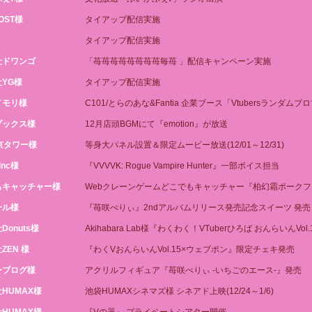
OST様
タイアップ配信実施
タイアップ配信実施
社ドワンゴ
「苺苺苺苺苺苺苺苺毎苺 」配信キャンペーン実施
YG様
タイアップ配信実施
ノモリ様
C101/とらのあな&Fantia 企業ブース「Vtubersランダム
ブックス様
12月店頭BGMにて『emotion』が放送
京タワー様
等身大パネル設置＆限定ムービー放送(12/01～12/31)
 Inc様
『VVVVK: Rogue Vampire Hunter』一部ボイス担当
もキャッチャー様
Webクレーンゲームどこでもキャッチャー『柏幻霜ポーク
ール様
『苺咲べりぃ』2ndアルバムリリース発売記念スイーツ 発売
Donuts様
Akihabara Lab様『わくわく！VTuberひろば おんらいんVol
ZEN 様
『わくVおんらいんVol.15×ウェブポン』限定チェキ発売
ンブログ様
アクリルフィギュア『苺咲べりぃ -いちごのエース-』発売
HUMAX様
池袋HUMAXシネマズ様 シネアド上映(12/24～1/6)