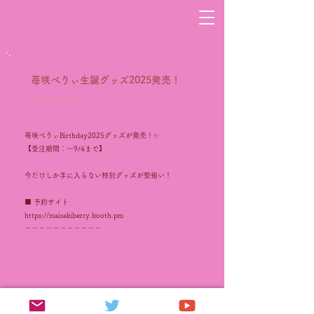
苺咲べりぃ生誕グッズ2025発売！
2025年8月28日
苺咲べりぃBirthday2025グッズが発売！✨
【受注期間：～9/4まで】
今だけしか手に入らない特別グッズが勢揃い！
■ 予約サイト
https://maisakiberry.booth.pm
－－－－－－－－－－－
Previous
Next